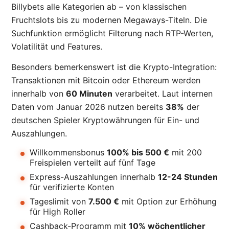
Billybets alle Kategorien ab – von klassischen
Fruchtslots bis zu modernen Megaways-Titeln. Die
Suchfunktion ermöglicht Filterung nach RTP-Werten,
Volatilität und Features.
Besonders bemerkenswert ist die Krypto-Integration:
Transaktionen mit Bitcoin oder Ethereum werden
innerhalb von
60 Minuten
verarbeitet. Laut internen
Daten vom Januar 2026 nutzen bereits
38%
der
deutschen Spieler Kryptowährungen für Ein- und
Auszahlungen.
Willkommensbonus
100% bis 500 €
mit 200
Freispielen verteilt auf fünf Tage
Express-Auszahlungen innerhalb
12-24 Stunden
für verifizierte Konten
Tageslimit von
7.500 €
mit Option zur Erhöhung
für High Roller
Cashback-Programm mit
10% wöchentlicher