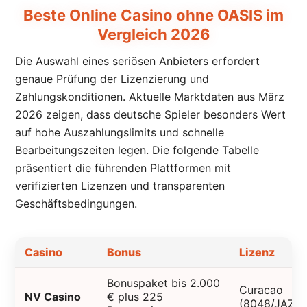
Beste Online Casino ohne OASIS im
Vergleich 2026
Die Auswahl eines seriösen Anbieters erfordert
genaue Prüfung der Lizenzierung und
Zahlungskonditionen. Aktuelle Marktdaten aus März
2026 zeigen, dass deutsche Spieler besonders Wert
auf hohe Auszahlungslimits und schnelle
Bearbeitungszeiten legen. Die folgende Tabelle
präsentiert die führenden Plattformen mit
verifizierten Lizenzen und transparenten
Geschäftsbedingungen.
Casino
Bonus
Lizenz
Bonuspaket bis 2.000
Curacao
NV Casino
€ plus 225
(8048/JAZ20