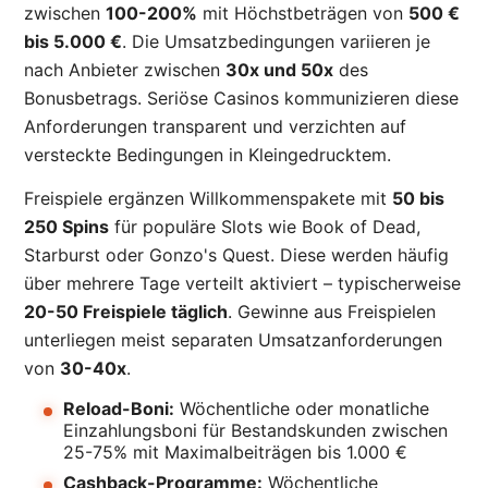
zwischen
100-200%
mit Höchstbeträgen von
500 €
bis 5.000 €
. Die Umsatzbedingungen variieren je
nach Anbieter zwischen
30x und 50x
des
Bonusbetrags. Seriöse Casinos kommunizieren diese
Anforderungen transparent und verzichten auf
versteckte Bedingungen in Kleingedrucktem.
Freispiele ergänzen Willkommenspakete mit
50 bis
250 Spins
für populäre Slots wie Book of Dead,
Starburst oder Gonzo's Quest. Diese werden häufig
über mehrere Tage verteilt aktiviert – typischerweise
20-50 Freispiele täglich
. Gewinne aus Freispielen
unterliegen meist separaten Umsatzanforderungen
von
30-40x
.
Reload-Boni:
Wöchentliche oder monatliche
Einzahlungsboni für Bestandskunden zwischen
25-75% mit Maximalbeiträgen bis 1.000 €
Cashback-Programme:
Wöchentliche