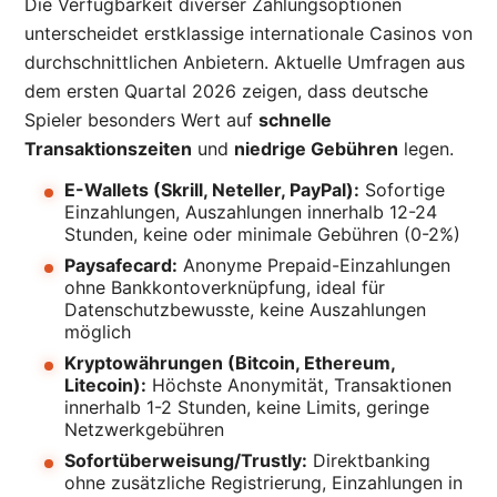
Die Verfügbarkeit diverser Zahlungsoptionen
unterscheidet erstklassige internationale Casinos von
durchschnittlichen Anbietern. Aktuelle Umfragen aus
dem ersten Quartal 2026 zeigen, dass deutsche
Spieler besonders Wert auf
schnelle
Transaktionszeiten
und
niedrige Gebühren
legen.
E-Wallets (Skrill, Neteller, PayPal):
Sofortige
Einzahlungen, Auszahlungen innerhalb 12-24
Stunden, keine oder minimale Gebühren (0-2%)
Paysafecard:
Anonyme Prepaid-Einzahlungen
ohne Bankkontoverknüpfung, ideal für
Datenschutzbewusste, keine Auszahlungen
möglich
Kryptowährungen (Bitcoin, Ethereum,
Litecoin):
Höchste Anonymität, Transaktionen
innerhalb 1-2 Stunden, keine Limits, geringe
Netzwerkgebühren
Sofortüberweisung/Trustly:
Direktbanking
ohne zusätzliche Registrierung, Einzahlungen in