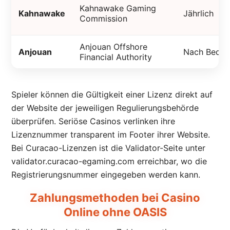
Kahnawake Gaming
Kahnawake
Jährlich
Commission
Anjouan Offshore
Anjouan
Nach Bedar
Financial Authority
Spieler können die Gültigkeit einer Lizenz direkt auf
der Website der jeweiligen Regulierungsbehörde
überprüfen. Seriöse Casinos verlinken ihre
Lizenznummer transparent im Footer ihrer Website.
Bei Curacao-Lizenzen ist die Validator-Seite unter
validator.curacao-egaming.com erreichbar, wo die
Registrierungsnummer eingegeben werden kann.
Zahlungsmethoden bei Casino
Online ohne OASIS