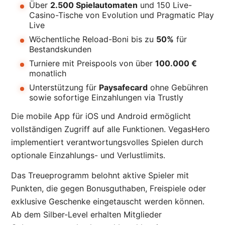
Über
2.500 Spielautomaten
und 150 Live-
Casino-Tische von Evolution und Pragmatic Play
Live
Wöchentliche Reload-Boni bis zu
50%
für
Bestandskunden
Turniere mit Preispools von über
100.000 €
monatlich
Unterstützung für
Paysafecard
ohne Gebühren
sowie sofortige Einzahlungen via Trustly
Die mobile App für iOS und Android ermöglicht
vollständigen Zugriff auf alle Funktionen. VegasHero
implementiert verantwortungsvolles Spielen durch
optionale Einzahlungs- und Verlustlimits.
Das Treueprogramm belohnt aktive Spieler mit
Punkten, die gegen Bonusguthaben, Freispiele oder
exklusive Geschenke eingetauscht werden können.
Ab dem Silber-Level erhalten Mitglieder