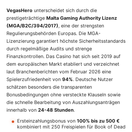
VegasHero
unterscheidet sich durch die
prestigeträchtige
Malta Gaming Authority Lizenz
(MGA/B2C/394/2017)
, eine der strengsten
Regulierungsbehörden Europas. Die MGA-
Lizenzierung garantiert höchste Sicherheitsstandards
durch regelmäßige Audits und strenge
Finanzkontrollen. Das Casino hat sich seit 2019 auf
dem europäischen Markt etabliert und verzeichnet
laut Branchenberichten vom Februar 2026 eine
Spielerzufriedenheit von
94%
. Deutsche Nutzer
schätzen besonders die transparenten
Bonusbedingungen ohne versteckte Klauseln sowie
die schnelle Bearbeitung von Auszahlungsanträgen
innerhalb von
24-48 Stunden
.
Ersteinzahlungsbonus von
100% bis zu 500 €
kombiniert mit 250 Freispielen für Book of Dead