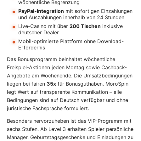
wöchentliche Begrenzung
PayPal-Integration
mit sofortigen Einzahlungen
und Auszahlungen innerhalb von 24 Stunden
Live-Casino mit über
200 Tischen
inklusive
deutscher Dealer
Mobil-optimierte Plattform ohne Download-
Erfordernis
Das Bonusprogramm beinhaltet wöchentliche
Freispiel-Aktionen jeden Montag sowie Cashback-
Angebote am Wochenende. Die Umsatzbedingungen
liegen bei fairen
35x
für Bonusguthaben. MoroSpin
legt Wert auf transparente Kommunikation – alle
Bedingungen sind auf Deutsch verfügbar und ohne
juristische Fachsprache formuliert.
Besonders hervorzuheben ist das VIP-Programm mit
sechs Stufen. Ab Level 3 erhalten Spieler persönliche
Manager, Geburtstagsgeschenke und Einladungen zu