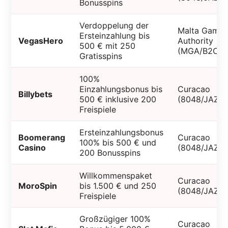
Bonusspins
Verdoppelung der
Malta Gamin
Ersteinzahlung bis
VegasHero
Authority
500 € mit 250
(MGA/B2C/3
Gratisspins
100%
Einzahlungsbonus bis
Curacao
Billybets
500 € inklusive 200
(8048/JAZ2
Freispiele
Ersteinzahlungsbonus
Boomerang
Curacao
100% bis 500 € und
Casino
(8048/JAZ2
200 Bonusspins
Willkommenspaket
Curacao
MoroSpin
bis 1.500 € und 250
(8048/JAZ20
Freispiele
Großzügiger 100%
Curacao