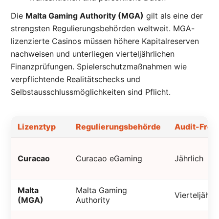
Die
Malta Gaming Authority (MGA)
gilt als eine der
strengsten Regulierungsbehörden weltweit. MGA-
lizenzierte Casinos müssen höhere Kapitalreserven
nachweisen und unterliegen vierteljährlichen
Finanzprüfungen. Spielerschutzmaßnahmen wie
verpflichtende Realitätschecks und
Selbstausschlussmöglichkeiten sind Pflicht.
Lizenztyp
Regulierungsbehörde
Audit-Freq
Curacao
Curacao eGaming
Jährlich
Malta
Malta Gaming
Vierteljährli
(MGA)
Authority