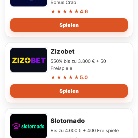
Bonus Crab
★★★★★
4.6
Spielen
Zizobet
550% bis zu 3.800 € + 50
Freispiele
★★★★★
5.0
Spielen
Slotornado
Bis zu 4.000 € + 400 Freispiele