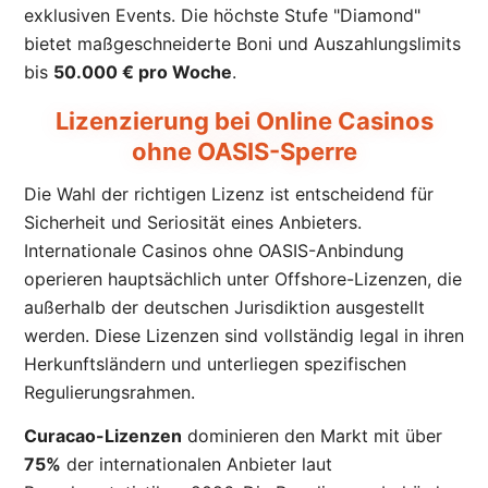
exklusiven Events. Die höchste Stufe "Diamond"
bietet maßgeschneiderte Boni und Auszahlungslimits
bis
50.000 € pro Woche
.
Lizenzierung bei Online Casinos
ohne OASIS-Sperre
Die Wahl der richtigen Lizenz ist entscheidend für
Sicherheit und Seriosität eines Anbieters.
Internationale Casinos ohne OASIS-Anbindung
operieren hauptsächlich unter Offshore-Lizenzen, die
außerhalb der deutschen Jurisdiktion ausgestellt
werden. Diese Lizenzen sind vollständig legal in ihren
Herkunftsländern und unterliegen spezifischen
Regulierungsrahmen.
Curacao-Lizenzen
dominieren den Markt mit über
75%
der internationalen Anbieter laut