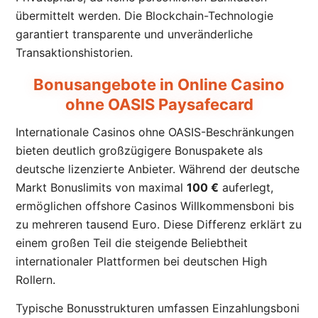
übermittelt werden. Die Blockchain-Technologie
garantiert transparente und unveränderliche
Transaktionshistorien.
Bonusangebote in Online Casino
ohne OASIS Paysafecard
Internationale Casinos ohne OASIS-Beschränkungen
bieten deutlich großzügigere Bonuspakete als
deutsche lizenzierte Anbieter. Während der deutsche
Markt Bonuslimits von maximal
100 €
auferlegt,
ermöglichen offshore Casinos Willkommensboni bis
zu mehreren tausend Euro. Diese Differenz erklärt zu
einem großen Teil die steigende Beliebtheit
internationaler Plattformen bei deutschen High
Rollern.
Typische Bonusstrukturen umfassen Einzahlungsboni